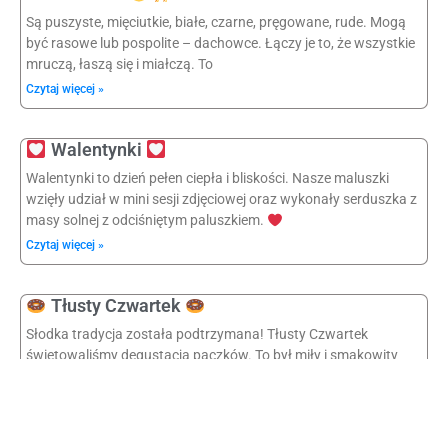
Są puszyste, mięciutkie, białe, czarne, pręgowane, rude. Mogą
być rasowe lub pospolite – dachowce. Łączy je to, że wszystkie
mruczą, łaszą się i miałczą. To
Czytaj więcej »
Walentynki
Walentynki to dzień pełen ciepła i bliskości. Nasze maluszki
wzięły udział w mini sesji zdjęciowej oraz wykonały serduszka z
masy solnej z odciśniętym paluszkiem.
Czytaj więcej »
Tłusty Czwartek
Słodka tradycja została podtrzymana! Tłusty Czwartek
świętowaliśmy degustacją pączków. To był miły i smakowity
moment w naszym dniu.
Czytaj więcej »