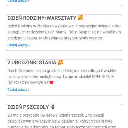
Czytaj więcej »
DZIEŃ RODZINY/WARSZTATY
Dzień Rodziny w żłobku to wyjątkowe, integracyjne święto, które
zastępuje tradycyjny Dzień Mamy i Taty. Skupia się na wspólnym
spędzaniu czasu. Małe Lwiątka przygotowały występ
Czytaj więcej »
2 URODZINKI STASIA
Niech Ci słonko ciepło gra,Niech Twój uśmiech długo trwa,Nie
trać swej wesołej minki,Dziś są Twoje urodzinki! SPEŁNIENIA
DZIECIĘCYH MARZEŃ !
Czytaj więcej »
DZIEŃ PSZCZOŁY
20 maja przypada Światowy Dzień Pszczół. Z tej okazji
dzieci aktywnie włączyły się w działania, których celem było
budzenie świadomości na temat pożyteczności pszczół oraz