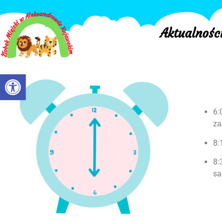
Aktualnośc
Otwórz pasek narzędzi
6:
za
8:
8:
sa