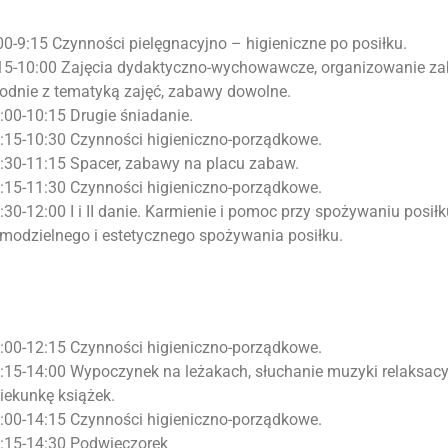
00-9:15 Czynności pielęgnacyjno – higieniczne po posiłku.
15-10:00 Zajęcia dydaktyczno-wychowawcze, organizowanie za
odnie z tematyką zajęć, zabawy dowolne.
:00-10:15 Drugie śniadanie.
:15-10:30 Czynności higieniczno-porządkowe.
:30-11:15 Spacer, zabawy na placu zabaw.
:15-11:30 Czynności higieniczno-porządkowe.
:30-12:00 I i II danie. Karmienie i pomoc przy spożywaniu posił
modzielnego i estetycznego spożywania posiłku.
:00-12:15 Czynności higieniczno-porządkowe.
:15-14:00 Wypoczynek na leżakach, słuchanie muzyki relaksacyj
iekunkę książek.
:00-14:15 Czynności higieniczno-porządkowe.
:15-14:30 Podwieczorek