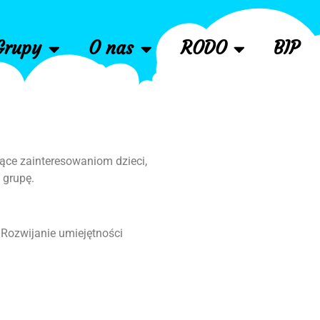
Grupy
O nas
RODO
BIP
ące zainteresowaniom dzieci,
 grupę.
 Rozwijanie umiejętności