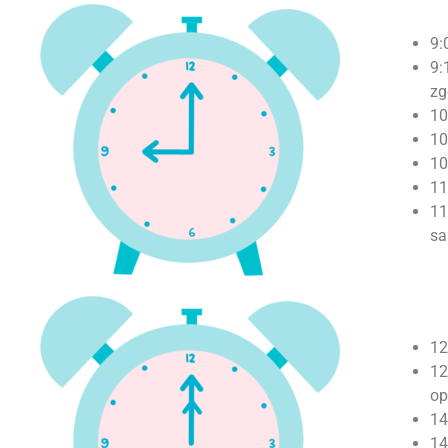
9:
9:
zg
10
10
10
11
11
sa
12
12
op
14
14