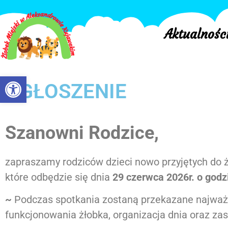
Aktualnośc
Otwórz pasek narzędzi
OGŁOSZENIE
Szanowni Rodzice,
zapraszamy rodziców dzieci nowo przyjętych do ż
które odbędzie się dnia
29
czerwca 2026r. o godz
~
Podczas spotkania zostaną przekazane najważn
funkcjonowania żłobka, organizacja dnia oraz za