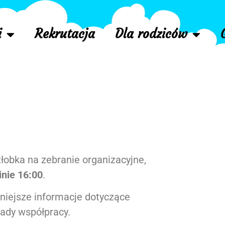
i
Rekrutacja
Dla rodziców
łobka na zebranie organizacyjne,
inie 16:00
.
iejsze informacje dotyczące
sady współpracy.