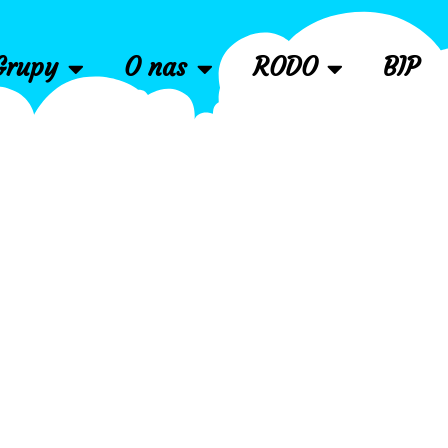
Grupy
O nas
RODO
BIP