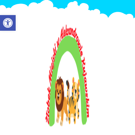
Otwórz pasek narzędzi