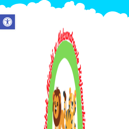
Otwórz pasek narzędzi