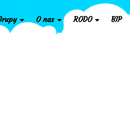
Grupy
O nas
RODO
BIP