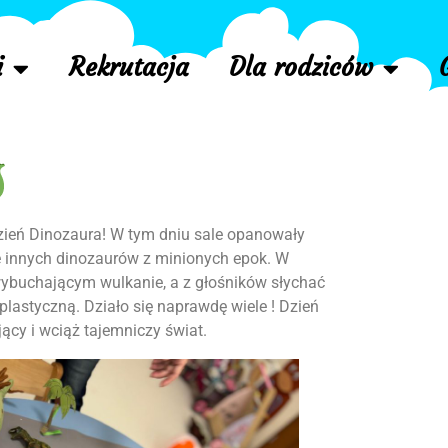
i
Rekrutacja
Dla rodziców
zień Dinozaura! W tym dniu sale opanowały
ele innych dinozaurów z minionych epok. W
wybuchającym wulkanie, a z głośników słychać
 plastyczną. Działo się naprawdę wiele ! Dzień
jący i wciąż tajemniczy świat.