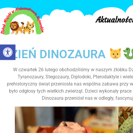
Aktualnośc
Otwórz pasek narzędzi
DZIEŃ DINOZAURA
W czwartek 26 lutego obchodziliśmy w naszym żłobku D
Tyranozaury, Stegozaury, Diplodoki, Pterodaktyle i wi
prehistoryczny świat przeniosła nas wspólna zabawa przy 
było odgłosy tych wielkich zwierząt. Dzieci wykonały prace
Dinozaura przeniósł nas w odległy, fascynu