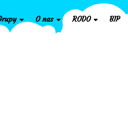
Grupy
O nas
RODO
BIP