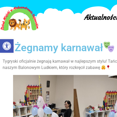
Aktualnośc
Otwórz pasek narzędzi
Żegnamy karnawał
Tygryski oficjalnie żegnają karnawał w najlepszym stylu! Tańc
naszym Balonowym Ludkiem, który rozkręcił zabawę