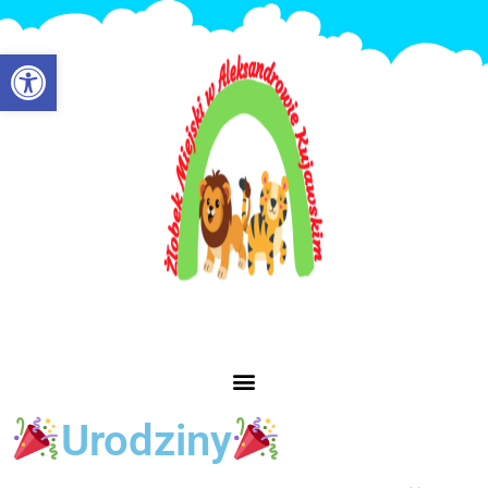
Otwórz pasek narzędzi
Urodziny