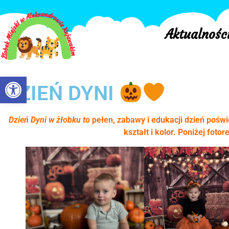
Aktualnośc
Otwórz pasek narzędzi
DZIEŃ DYNI
Dzień Dyni w żłobku to
pełen, zabawy i edukacji dzień poświ
kształt i kolor. Poniżej fotorel