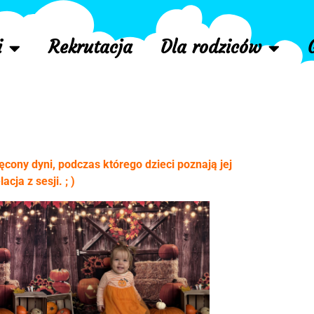
i
Rekrutacja
Dla rodziców
ęcony dyni, podczas którego dzieci poznają jej
acja z sesji. ; )