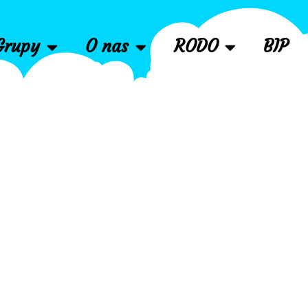
Grupy
O nas
RODO
BIP