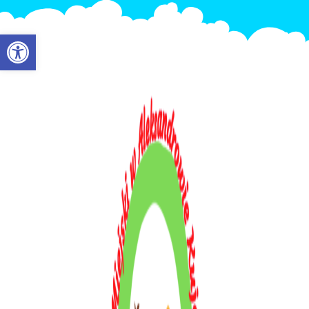
Otwórz pasek narzędzi