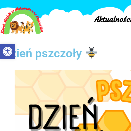
Aktualnośc
Otwórz pasek narzędzi
Dzień pszczoły