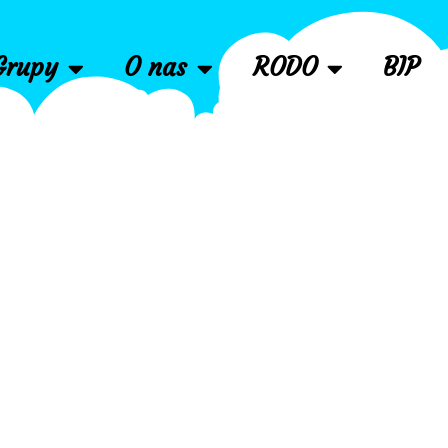
Grupy
O nas
RODO
BIP