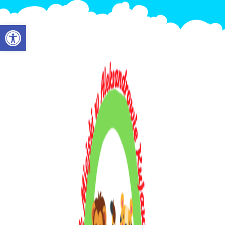
Otwórz pasek narzędzi