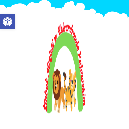
Otwórz pasek narzędzi