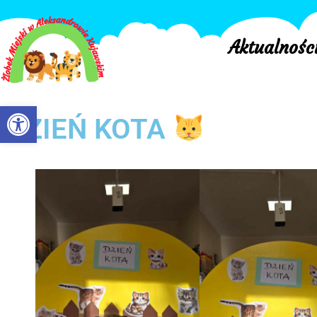
Aktualnośc
Otwórz pasek narzędzi
DZIEŃ KOTA