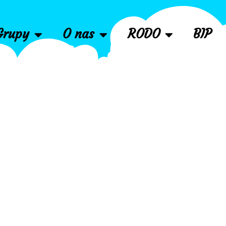
Grupy
O nas
RODO
BIP