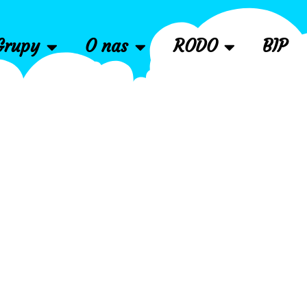
Grupy
O nas
RODO
BIP