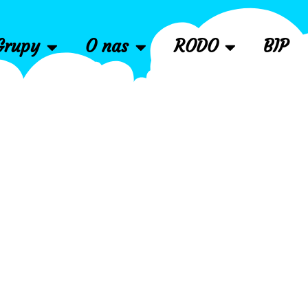
Grupy
O nas
RODO
BIP