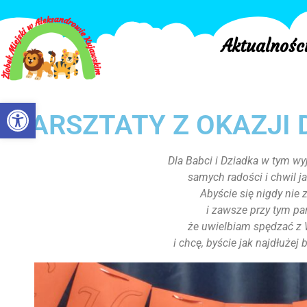
Aktualnośc
Otwórz pasek narzędzi
WARSZTATY Z OKAZJI D
Dla Babci i Dziadka w tym w
samych radości i chwil j
Abyście się nigdy nie 
i zawsze przy tym pam
że uwielbiam spędzać z 
i chcę, byście jak najdłużej 