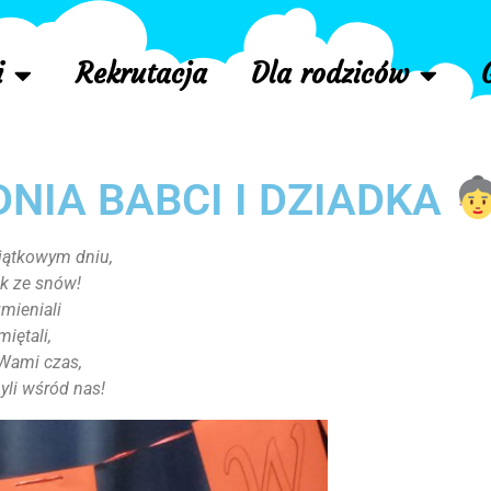
i
Rekrutacja
Dla rodziców
NIA BABCI I DZIADKA
yjątkowym dniu,
ak ze snów!
zmieniali
iętali,
Wami czas,
byli wśród nas!