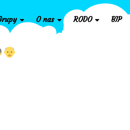
Grupy
O nas
RODO
BIP