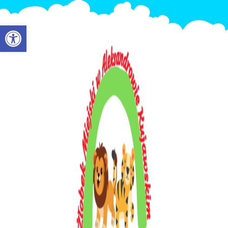
Otwórz pasek narzędzi