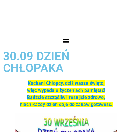
30.09 DZIEŃ
CHŁOPAKA
Kochani Chłopcy, dziś wasze święto,
więc wypada o życzeniach pamiętać!
Bądźcie szczęśliwi, rośnijcie zdrowo,
niech każdy dzień daje do zabaw gotowość.