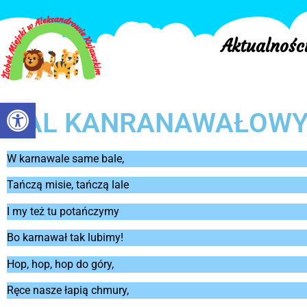
Aktualnośc
Otwórz pasek narzędzi
BAL KANRANAWAŁOW
W karnawale same bale,
Tańczą misie, tańczą lale
I my też tu potańczymy
Bo karnawał tak lubimy!
Hop, hop, hop do góry,
Ręce nasze łapią chmury,