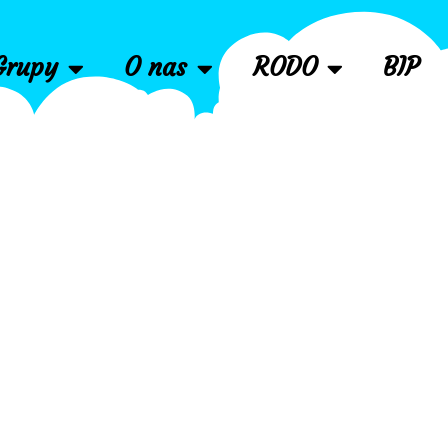
Grupy
O nas
RODO
BIP