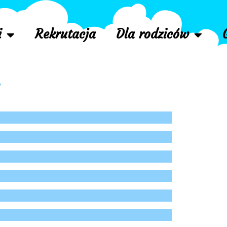
i
Rekrutacja
Dla rodziców
Y